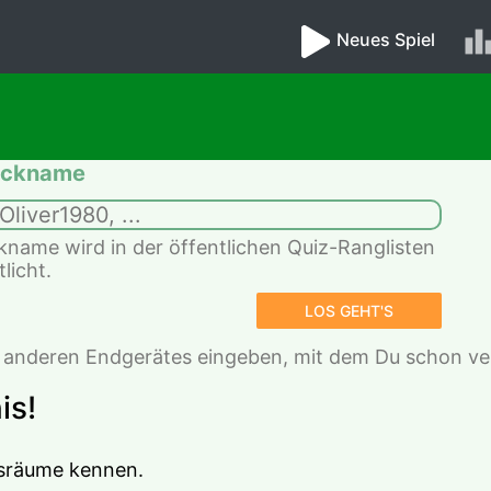
Neues Spiel
Nickname
kname wird in der öffentlichen Quiz-Ranglisten 
licht.
         LOS GEHT'S         
 anderen Endgerätes eingeben, mit dem Du schon ve
is!
nsräume kennen. 